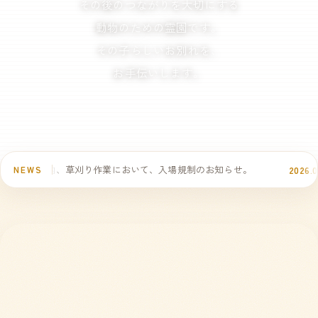
その後のつながりを大切にする
動物のための霊園です。
その子らしいお別れを、
お手伝いします。
、草刈り作業において、入場規制のお知らせ。
盂蘭盆法要
2026.07.09
NEWS