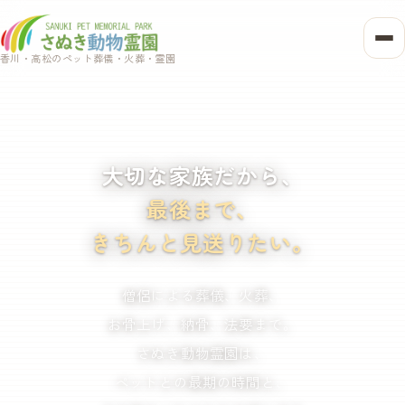
香川・高松のペット葬儀・火葬・霊園
大切な家族だから、
最後まで、
きちんと見送りたい。
僧侶による葬儀、火葬、
お骨上げ、納骨、法要まで。
さぬき動物霊園は、
ペットとの最期の時間と、