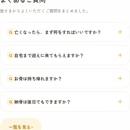
皆さまからよくいただくご質問をまとめました。
亡くなったら、まず何をすればいいですか？
Q
まずはお電話ください。お引き取りやお預かりのご案内
をいたします。ご遺体は涼しい場所に安置し、保冷して
自宅まで迎えに来てもらえますか？
Q
いただけると安心です。慌てずにご相談ください。
はい。車でのお越しが難しい方には、ご自宅まで無料で
お引き取りに伺います。お住まいの地域とご都合をお電
お骨は持ち帰れますか？
Q
話でお知らせください。
個別火葬の場合、骨上げの後にご自宅へお持ち帰りいた
だけます。持ち帰り用のご骨壷やお供え商品もご用意し
納骨は後日でもできますか？
Q
ています。
もちろんです。一度お持ち帰りいただいた後、お気持ち
の整理がついてから納骨される方も多くいらっしゃいま
一覧を見る
›