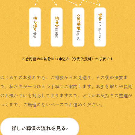
埋骨
合同墓地
持ち帰り
納骨堂
土に還します
霊園内
俱会一処
骨壺
※合同墓地の納骨はお申込み（永代供養料）が必要です
はじめてのお別れでも、ご相談からお見送り、その後の法要ま
で、私たちが一つひとつ丁寧にご案内します。お引き取りや長期
のお預かりにも対応しておりますので、どうかお気持ちの整理が
つくまで、ご無理のないペースでお進めください。
詳しい葬儀の流れを見る
›