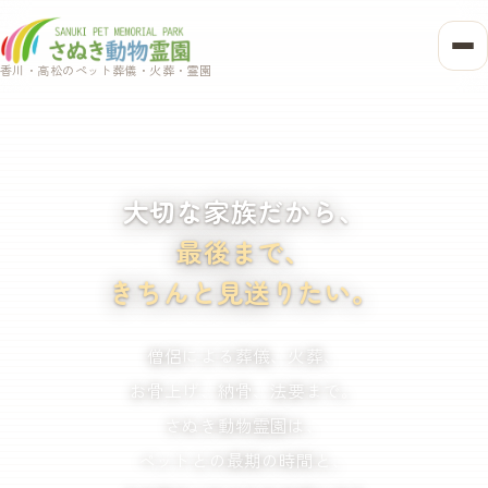
香川・高松のペット葬儀・火葬・霊園
大切な家族だから、
最後まで、
きちんと見送りたい。
僧侶による葬儀、火葬、
お骨上げ、納骨、法要まで。
さぬき動物霊園は、
ペットとの最期の時間と、