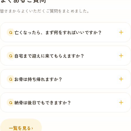
皆さまからよくいただくご質問をまとめました。
亡くなったら、まず何をすればいいですか？
Q
まずはお電話ください。お引き取りやお預かりのご案内
をいたします。ご遺体は涼しい場所に安置し、保冷して
自宅まで迎えに来てもらえますか？
Q
いただけると安心です。慌てずにご相談ください。
はい。車でのお越しが難しい方には、ご自宅まで無料で
お引き取りに伺います。お住まいの地域とご都合をお電
お骨は持ち帰れますか？
Q
話でお知らせください。
個別火葬の場合、骨上げの後にご自宅へお持ち帰りいた
だけます。持ち帰り用のご骨壷やお供え商品もご用意し
納骨は後日でもできますか？
Q
ています。
もちろんです。一度お持ち帰りいただいた後、お気持ち
の整理がついてから納骨される方も多くいらっしゃいま
一覧を見る
›