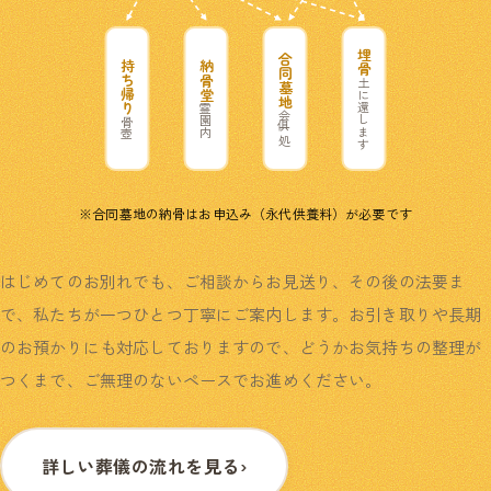
埋骨
合同墓地
持ち帰り
納骨堂
土に還します
霊園内
俱会一処
骨壺
※合同墓地の納骨はお申込み（永代供養料）が必要です
はじめてのお別れでも、ご相談からお見送り、その後の法要ま
で、私たちが一つひとつ丁寧にご案内します。お引き取りや長期
のお預かりにも対応しておりますので、どうかお気持ちの整理が
つくまで、ご無理のないペースでお進めください。
詳しい葬儀の流れを見る
›