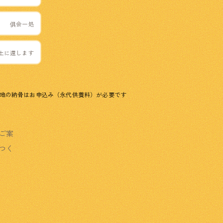
俱会一処
土に還します
地の納骨はお申込み（永代供養料）が必要です
ご案
つく