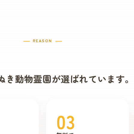
REASON
ぬき動物霊園が
選ばれています
03