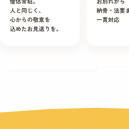
僧侶常駐。
お別れから
人と同じく、
納骨・法要
心からの敬意を
一貫対応
込めたお見送りを。