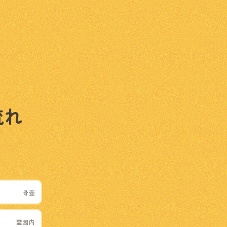
流れ
骨壺
霊園内