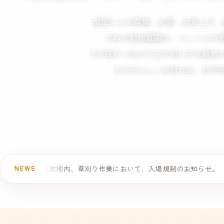
僧侶による葬儀、火葬、
お骨上げ、
さぬき動物霊園は、
ペットとの
その後のつながりを大切にする
動物
その子らしいお別れを、
お手
敷地内、草刈り作業において、入場規制のお知らせ。
NEWS
2026.