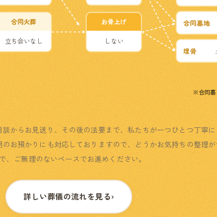
合同火葬
お骨上げ
合同墓地
立ち会いなし
しない
埋骨
※合同墓
相談からお見送り、その後の法要まで、私たちが一つひとつ丁寧に
期のお預かりにも対応しておりますので、どうかお気持ちの整理が
で、ご無理のないペースでお進めください。
詳しい葬儀の流れを見る
›