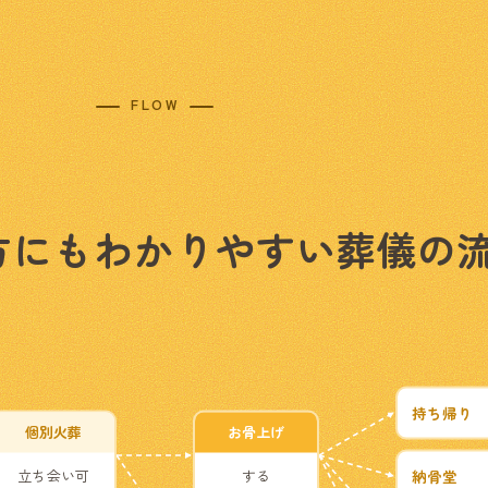
FLOW
方にもわかりやすい
葬儀の
持ち帰り
個別火葬
お骨上げ
立ち会い可
する
納骨堂