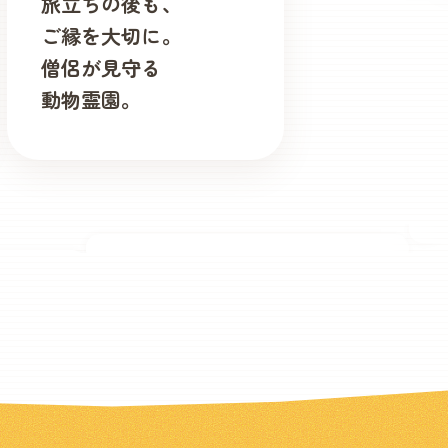
旅立ちの後も、
ご縁を大切に。
僧侶が見守る
動物霊園。