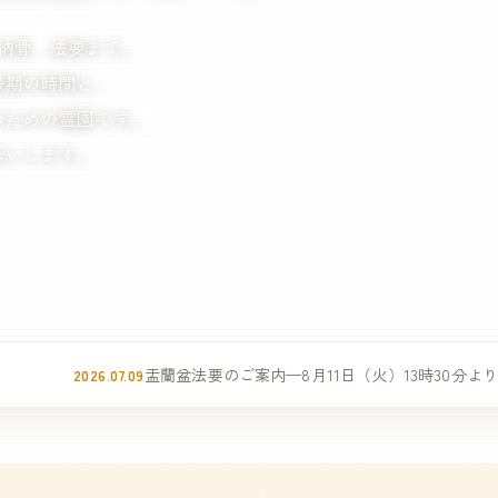
納骨、法要まで。
最期の時間と、
のための霊園です。
伝いします。
盂蘭盆法要のご案内—8月11日（火）13時30分より執り行います
07.09